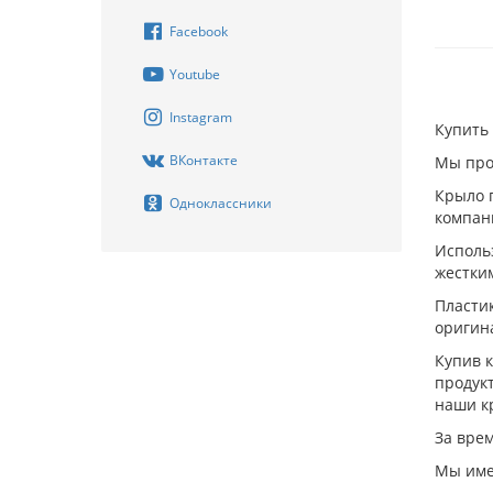
Facebook
Youtube
Instagram
Купить 
ВКонтакте
Мы про
Крыло 
Одноклассники
компани
Исполь
жестким
Пластик
оригин
Купив к
продукт
наши к
За врем
Мы име