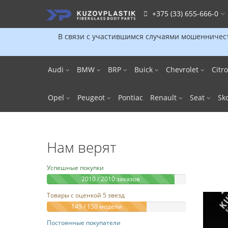
+375 (33) 655-666-0
В связи с участившимся случаями мошенничест
Audi
BMW
BRP
Buick
Chevrolet
Citr
Opel
Peugeot
Pontiac
Renault
Seat
Sk
Нам верят
Успешные покупки
2010 / 2010 заказов
Товары с оценкой 5 звезд
149 / 150 модели
Постоянные покупатели