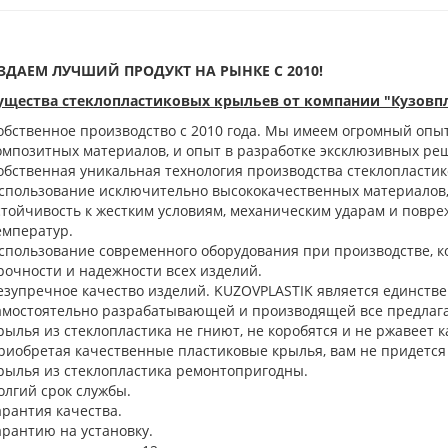
ЗДАЕМ ЛУЧШИЙ ПРОДУКТ НА РЫНКЕ С 2010!
щества стеклопластиковых крыльев от компании "Кузовп
обственное производство с 2010 года. ​Мы имеем огромный опыт
омпозитных материалов, и опыт в разработке эксклюзивных ре
обственная уникальная технология производства стеклопластик
спользование исключительно высококачественных материалов, 
стойчивость к жестким условиям, механическим ударам и повре
емператур.
спользование современного оборудования при производстве, к
рочности и надежности всех изделий.
езупречное качество изделий. KUZOVPLASTIK является единстве
амостоятельно разрабатывающей и производящей все предлаг
рылья из стеклопластика не гниют, не коробятся и не ржавеет к
риобретая качественные пластиковые крылья, вам не придется 
рылья из стеклопластика ремонтопригодны.
олгий срок службы.
арантия качества.
арантию на установку.