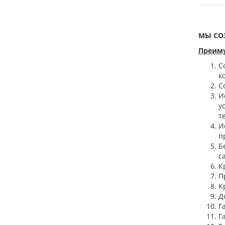
МЫ СО
Преиму
С
к
С
И
у
т
И
п
Б
с
К
П
К
Д
Г
Г