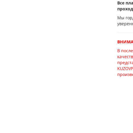
Все пл
проход
Мы горд
уверен
ВНИМАН
В посл
качест
предст
KUZOVP
произво