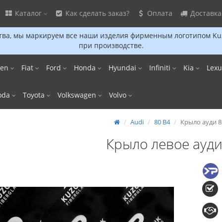
Каталог
Как сделать заказ?
Оплата
Доставка
ва, мы маркируем все наши изделия фирменным логотипом Kuz
при производстве.
oen
Fiat
Ford
Honda
Hyundai
Infiniti
Kia
Lex
oda
Toyota
Volkswagen
Volvo
Audi
80 B4
Крыло ауди 8
Крыло левое ауди