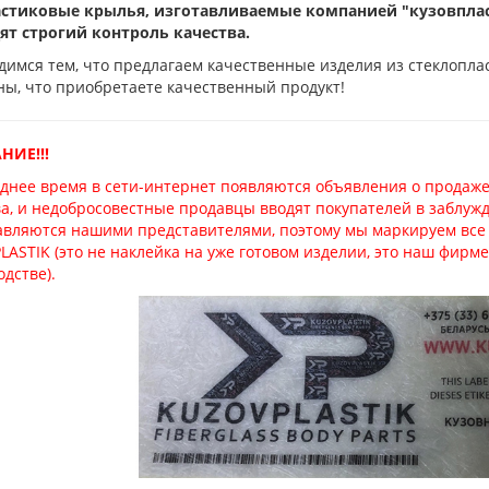
астиковые крылья, изготавливаемые компанией "кузовплас
ят строгий контроль качества.
имся тем, что предлагаем качественные изделия из стеклопла
ны, что приобретаете качественный продукт!
ИЕ!!!
еднее время в сети-интернет появляются объявления о продаже
ва, и недобросовестные продавцы вводят покупателей в заблуж
авляются нашими представителями, поэтому мы маркируем вс
LASTIK (это не наклейка на уже готовом изделии, это наш фир
дстве).