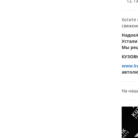
Г
Хотите 
свяжем
Надоел
Устали
Мы ре
КУЗОВН
www.ku
автолю
На наше