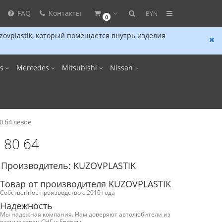
FAQ
Контакты
BYN
0
ovplastik, который помещается внутрь изделия
us
Mercedes
Mitsubishi
Nissan
0 б4 левое
 80 б4
Производитель: KUZOVPLASTIK
Товар от производителя KUZOVPLASTIK
Собственное производство с 2010 года
Надежность
Мы надежная компания. Нам доверяют автолюбители из
разных стран СНГ и Европы