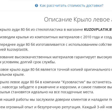
Как рассчитать стоимость доставки?
Описание Крыло левое 
крыло ауди 80 б4 из стеклопластика в магазине
KUZOVPLATIK.B
изводим крылья из композитных материалов с 2010 года и созд
переднее ауди 80 б4 изготавливается с использованием собств
ей kuzovplastik.
зование высококачественных материалов гарантирует высокую 
 условиям, долгий срок службы.
овое крыло ауди 80 б4 является точной копией оригинального кр
альном крыле.
рыло левое ауди 80 б4 в компании "Кузовластик" вы останетесь
, навсегда забудете о ржавчине и коррозии, и самое главное вы
рылья становятся идеально на все посадочные места.
я нашей работы мы заслужили доверии клиентов и наладили пос
ем огромный опыт и безупречную репутация. Каждый 3-ий нов