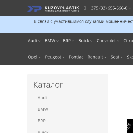
+375 (33) 655-666-0
В связи с участившимся случаями мошенничест
Audi
BMW
BRP
Buick
Chevrolet
Citr
Opel
Peugeot
Pontiac
Renault
Seat
Sk
Каталог
Audi
BMW
BRP
Buick