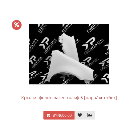
Крылья фольксваген гольф 5 [пара/ хетчбек]
BYN600.00