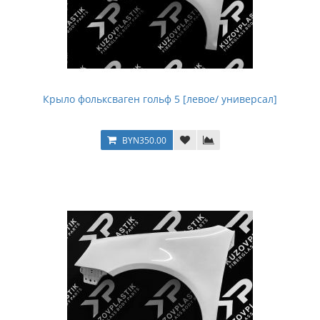
Крыло фольксваген гольф 5 [левое/ универсал]
BYN350.00