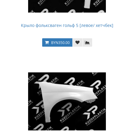
Крыло фольксваген гольф 5 [левое/ хетчбек]
BYN350.00