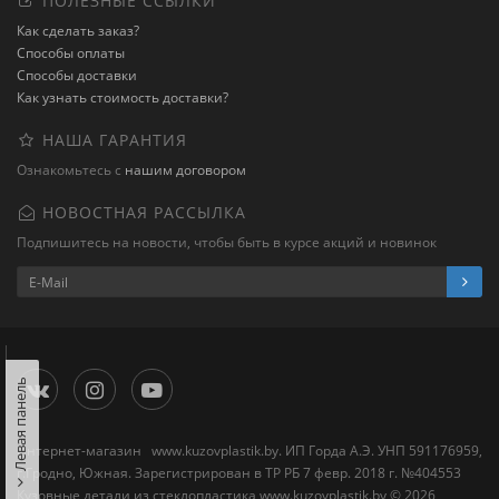
ПОЛЕЗНЫЕ ССЫЛКИ
Как сделать заказ?
Способы оплаты
Способы доставки
Как узнать стоимость доставки?
НАША ГАРАНТИЯ
Ознакомьтесь с
нашим договором
НОВОСТНАЯ РАССЫЛКА
Подпишитесь на новости, чтобы быть в курсе акций и новинок
Левая панель
Интернет-магазин www.kuzovplastik.by. ИП Горда А.Э. УНП 591176959,
г.Гродно, Южная. Зарегистрирован в ТР РБ 7 февр. 2018 г. №404553
Кузовные детали из стеклопластика www.kuzovplastik.by © 2026