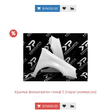
BYN350.00
Крылья фольксваген гольф 5 [пара/ универсал]
BYN600.00