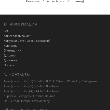
Показано с 1 по 6 из 6 (всего 1 страниц)
ИНФОРМАЦИЯ
FAQ
Как сделать заказ?
Как узнать стоимость доставки?
Контакты
О компании
Договор
Доставка
Оплата
КОНТАКТЫ
Телефоны: +375 (33) 655-66-60 MTC / Viber / WhatsApp / Telegram
Телефоны: +375 (29) 625-66-60 Velkom
Телефоны: +375 (44) 714-62-93 Velkom
г.Гродно, Беларусь / Grodno, Belarus
Наш e-mail: info@kuzovplastik.by