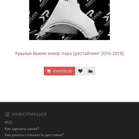
Крылья бьюик энкор пара [рестайлинг 2016-2019]
BYN700.00
ИНФОРМАЦИЯ
FAQ
Как сделать заказ?
Как узнать стоимость доставки?