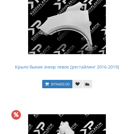
Крыло бьюик энкор левое [рестайлинг 2016-2019]
BYN400.00