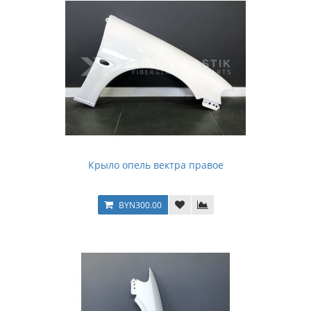
Крыло опель вектра правое
BYN300.00