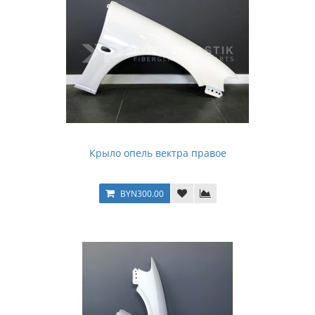
Крыло опель вектра правое
BYN300.00