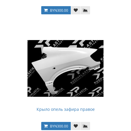
BYN300.00
Крыло опель зафира правое
BYN300.00