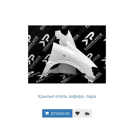
Крылья опель зафира, пара
BYN600.00